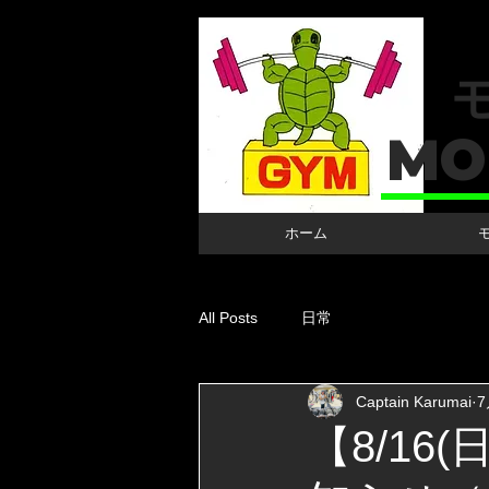
MO
ホーム
All Posts
日常
Captain Karumai
7
【8/1