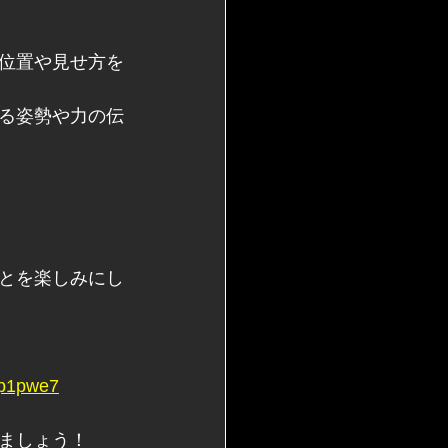
位置や見せ方を
る姿勢や力の伝
とを楽しみにし
Lp1pwe7
ましょう！