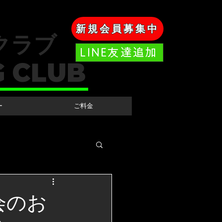
新規会員募集中
クラブ
LINE友達追加
G CLUB
ー
ご料金
会のお