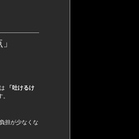
点」
は 
「吐けるけ
す。
負担が少なくな