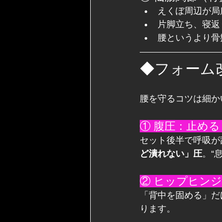
えくぼ周辺が局
片脚立ち、寝返
腰というより骨
◆フォーム
腰を守るコツは細か
① 腹圧：止め
セット後半で呼吸が
ど潰れない」圧
。“
② ヒップヒン
「背中を固める」だ
ります。