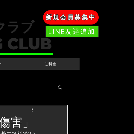
新規会員募集中
クラブ
LINE友達追加
G CLUB
ー
ご料金
傷害」
外力”が少ない