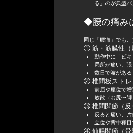
る」のが典型パ
◆腰の痛み
同じ「腰痛」でも、
① 筋・筋膜性
動作中に「ピキ
局所が痛い、張
数日で波がある
② 椎間板スト
前屈や座位で増
放散（お尻〜脚
③ 椎間関節（
反ると痛い、片
立位や背中種目
④ 仙腸関節（