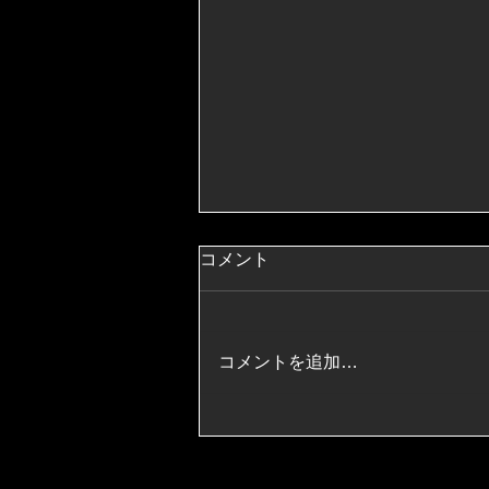
コメント
コメントを追加…
【8/16(日)開催】ポージング
練習会のお知らせ（午後の部
は早くも満席！）