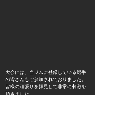
大会には、当ジムに登録している選手
の皆さんもご参加されておりました。
皆様の頑張りを拝見して非常に刺激を
頂きました。
大会が続きますが引き続き頑張ってく
ださい。
モリオカトレーニングクラブは本格的
なボディメイクをご指導できるジムと