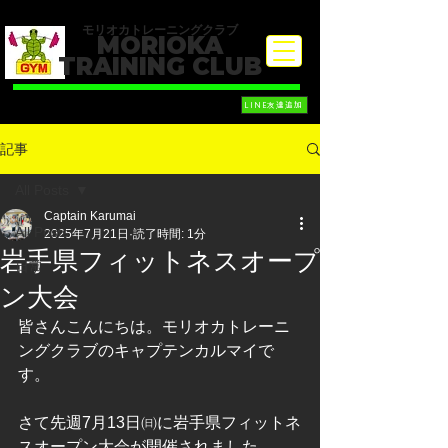
​モリオカトレーニングクラブ
MORIOKA
TRAINING CLUB
LINE友達追加
記事
All Posts
Captain Karumai
All Posts
2025年7月21日
読了時間: 1分
岩手県フィットネスオープ
日常
ン大会
皆さんこんにちは。モリオカトレーニ
ングクラブのキャプテンカルマイで
す。
さて先週7月13日㈰に岩手県フィットネ
スオープン大会が開催されました。